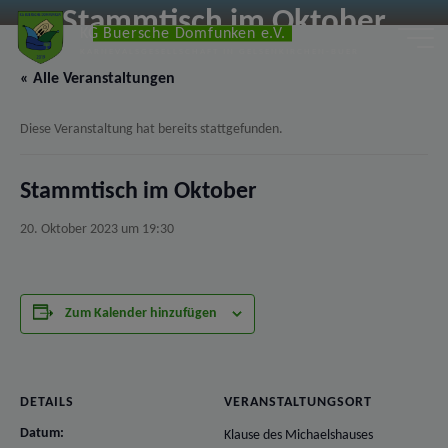
Zum
Stammtisch im Oktober
KG Buersche Domfunken e.V.
Inhalt
KARNEVALSGESELLSCHAFT IN GELSENKIRCHEN-BUER
springen
« Alle Veranstaltungen
Diese Veranstaltung hat bereits stattgefunden.
Stammtisch im Oktober
20. Oktober 2023 um 19:30
Zum Kalender hinzufügen
DETAILS
VERANSTALTUNGSORT
Datum:
Klause des Michaelshauses