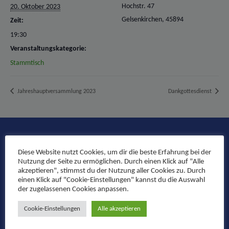
Hochstr. 47
20. Oktober 2023
Gelsenkirchen
,
45894
Zeit:
19:30
Veranstaltungskategorie:
Stammtisch
Jahreshauptversammlung 2023
Dankgottesdienst
Kontakt
Diese Website nutzt Cookies, um dir die beste Erfahrung bei der
Nutzung der Seite zu ermöglichen. Durch einen Klick auf "Alle
KG Buersche Domfunken e.V.
akzeptieren", stimmst du der Nutzung aller Cookies zu. Durch
einen Klick auf "Cookie-Einstellungen" kannst du die Auswahl
Postfach 20 05 13
der zugelassenen Cookies anpassen.
45840 Gelsenkirchen
info@buersche-domfunken.de
Cookie-Einstellungen
Alle akzeptieren
Schreib uns!