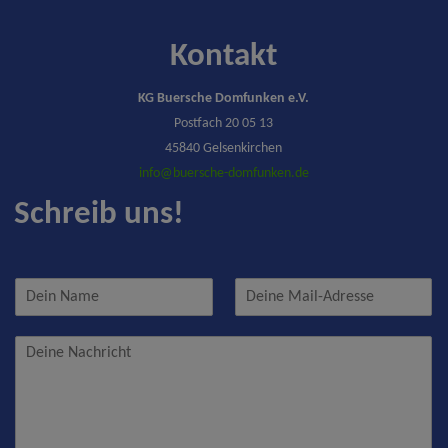
Kontakt
KG Buersche Domfunken e.V.
Postfach 20 05 13
45840 Gelsenkirchen
info@buersche-domfunken.de
Schreib uns!
N
E
a
-
m
M
N
e
a
a
*
i
c
l
h
*
r
i