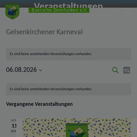
Zum
Veranstaltungen
KG Buersche Domfunken e.V.
Inhalt
KARNEVALSGESELLSCHAFT IN GELSENKIRCHEN-BUER
springen
Gelsenkirchener Karneval
Es sind keine anstehenden Veranstaltungen vorhanden.
06.08.2026
Suche
Ve
Veran
Monat
Datum
Kalender
wählen.
An
Suche
Es sind keine anstehenden Veranstaltungen vorhanden.
Na
von
Vergangene Veranstaltungen
und
NOV.
Veranstaltungen
Ansich
11
2025