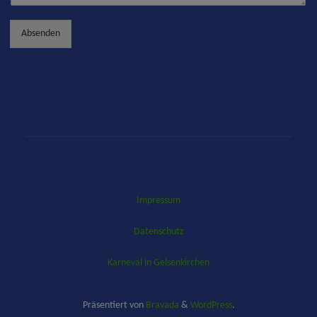
c
h
Absenden
t
*
Impressum
Datenschutz
Karneval in Gelsenkirchen
Präsentiert von
Bravada
&
WordPress
.