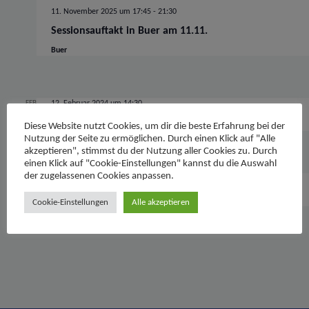
11. November 2025 um 17:45
-
21:30
Sessionsauftakt in Buer am 11.11.
Buer
FEB.
12. Februar 2024 um 14:30
12
Rosenmontagszug
Diese Website nutzt Cookies, um dir die beste Erfahrung bei der
2024
Nutzung der Seite zu ermöglichen. Durch einen Klick auf "Alle
akzeptieren", stimmst du der Nutzung aller Cookies zu. Durch
einen Klick auf "Cookie-Einstellungen" kannst du die Auswahl
der zugelassenen Cookies anpassen.
FEB.
11. Februar 2024 um 11:11
11
Kinderumzug
Cookie-Einstellungen
Alle akzeptieren
2024