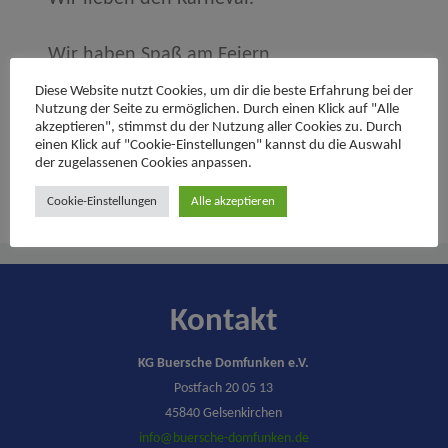
Wir haben Spaß am Feiern.
Diese Website nutzt Cookies, um dir die beste Erfahrung bei der
Unser Herz schlägt grün und blau, für
Nutzung der Seite zu ermöglichen. Durch einen Klick auf "Alle
akzeptieren", stimmst du der Nutzung aller Cookies zu. Durch
Buer, für den Dom und für Schalke.
einen Klick auf "Cookie-Einstellungen" kannst du die Auswahl
der zugelassenen Cookies anpassen.
Cookie-Einstellungen
Alle akzeptieren
Kontakt
KG Buersche Domfunken e.V.
Postfach 20 05 13
45840 Gelsenkirchen
info@buersche-domfunken.de