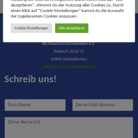
akzeptieren", stimmst du der Nutzung aller Cookies zu. Durch
einen Klick auf "Cookie-Einstellungen" kannst du die Auswahl
der zugelassenen Cookies anpassen.
Cookie-Einstellungen
Alle akzeptieren
Kontakt
KG Buersche Domfunken e.V.
Postfach 20 05 13
45840 Gelsenkirchen
info@buersche-domfunken.de
Schreib uns!
N
E
a
-
m
M
N
e
a
a
*
i
c
l