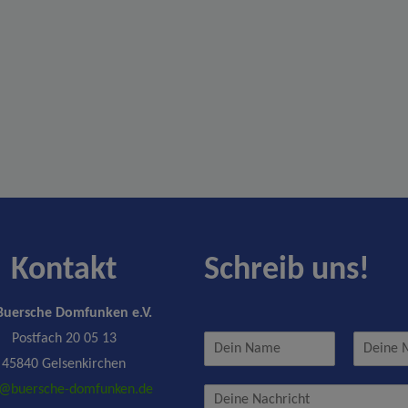
Kontakt
Schreib uns!
Buersche Domfunken e.V.
Postfach 20 05 13
N
E
a
-
45840 Gelsenkirchen
m
M
o@buersche-domfunken.de
N
e
a