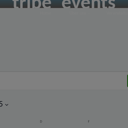
tribe_events
Home
Über uns
Veranstalt
5
TTWOCH
D
DONNERSTAG
F
FREITAG