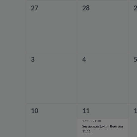
Kalender
Ansichten,
0
0
0
27
28
von
Veranstaltungen,
Veranstaltungen,
V
Navigation
Veranstaltungen
0
0
0
3
4
Veranstaltungen,
Veranstaltungen,
V
0
1
0
10
11
Veranstaltungen,
Veranstaltung,
V
17:45
-
21:30
Sessionsauftakt in Buer am
11.11.