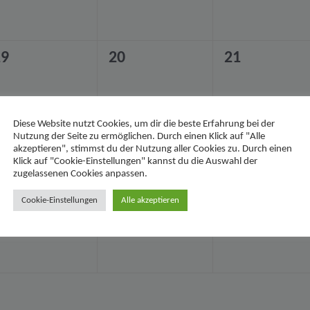
0
0
19
20
21
eranstaltungen,
Veranstaltungen,
Veranstaltu
Diese Website nutzt Cookies, um dir die beste Erfahrung bei der
Nutzung der Seite zu ermöglichen. Durch einen Klick auf "Alle
akzeptieren", stimmst du der Nutzung aller Cookies zu. Durch einen
Klick auf "Cookie-Einstellungen" kannst du die Auswahl der
0
0
26
27
28
zugelassenen Cookies anpassen.
eranstaltungen,
Veranstaltungen,
Veranstaltu
Cookie-Einstellungen
Alle akzeptieren