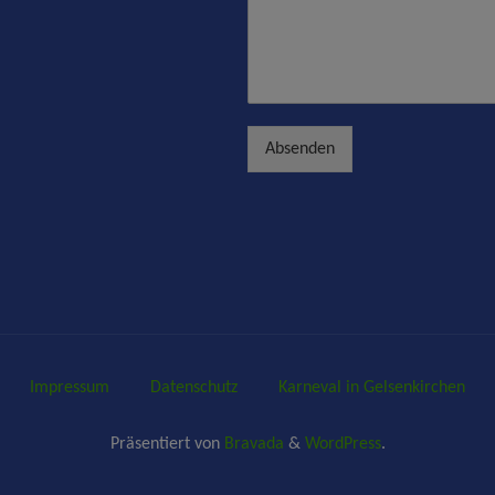
a
*
i
c
l
h
*
r
i
c
h
Absenden
t
*
Impressum
Datenschutz
Karneval in Gelsenkirchen
Präsentiert von
Bravada
&
WordPress
.