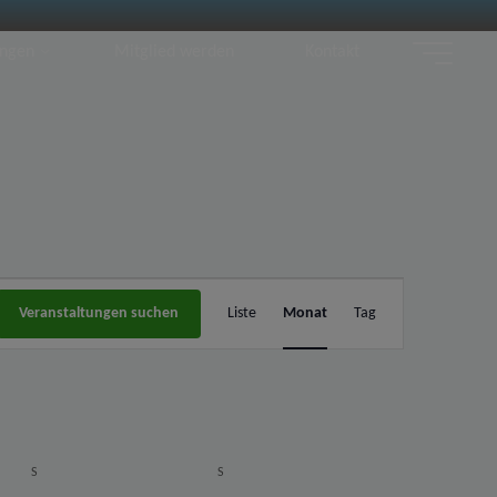
ungen
Mitglied werden
Kontakt
Veranstaltun
Veranstaltungen suchen
Liste
Monat
Tag
Ansichten-
Navigation
S
SAMSTAG
S
SONNTAG